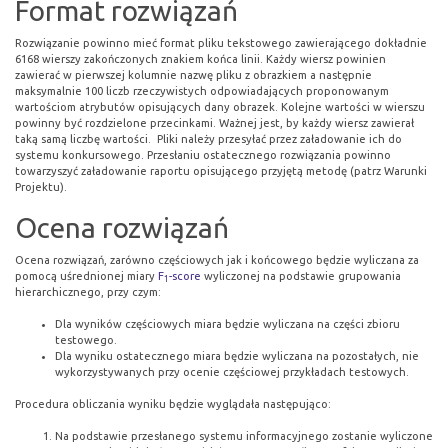
Format rozwiązań
Rozwiązanie powinno mieć format pliku tekstowego zawierającego dokładnie
6168 wierszy zakończonych znakiem końca linii. Każdy wiersz powinien
zawierać w pierwszej kolumnie nazwę pliku z obrazkiem a następnie
maksymalnie 100 liczb rzeczywistych odpowiadających proponowanym
wartościom atrybutów opisujących dany obrazek. Kolejne wartości w wierszu
powinny być rozdzielone przecinkami. Ważnej jest, by każdy wiersz zawierał
taką samą liczbę wartości. Pliki należy przesyłać przez
załadowanie ich do
systemu konkursowego
.
Przesłaniu ostatecznego rozwiązania powinno
towarzyszyć załadowanie raportu opisującego przyjętą metodę (patrz
Warunki
Projektu
).
Ocena rozwiązań
Ocena rozwiązań, zarówno częściowych jak i końcowego będzie wyliczana za
pomocą uśrednionej miary
F
-score
wyliczonej na podstawie grupowania
1
hierarchicznego, przy czym:
Dla wyników częściowych miara będzie wyliczana na części zbioru
testowego.
Dla wyniku ostatecznego miara będzie wyliczana na pozostałych, nie
wykorzystywanych przy ocenie częściowej przykładach testowych.
Procedura obliczania wyniku będzie wyglądała następująco:
Na podstawie przesłanego systemu informacyjnego zostanie wyliczone