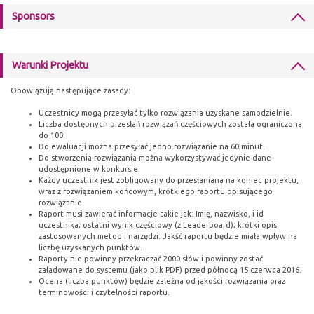
Sponsors
Warunki Projektu
Obowiązują następujące zasady:
Uczestnicy mogą przesyłać tylko rozwiązania uzyskane samodzielnie.
Liczba dostępnych przesłań rozwiązań częściowych została ograniczona
do 100.
Do ewaluacji można przesyłać jedno rozwiązanie na 60 minut.
Do stworzenia rozwiązania można wykorzystywać jedynie dane
udostępnione w konkursie.
Każdy uczestnik jest zobligowany do przesłaniana na koniec projektu,
wraz z rozwiązaniem końcowym, krótkiego raportu opisującego
rozwiązanie.
Raport musi zawierać informacje takie jak: Imię, nazwisko, i id
uczestnika; ostatni wynik częściowy (z Leaderboard); krótki opis
zastosowanych metod i narzędzi. Jakść raportu będzie miała wpływ na
liczbę uzyskanych punktów.
Raporty nie powinny przekraczać 2000 słów i powinny zostać
załadowane do systemu (jako plik PDF) przed północą 15 czerwca 2016.
Ocena (liczba punktów) będzie zależna od jakości rozwiązania oraz
terminowości i czytelności raportu.