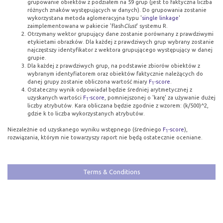
grupowanie obiektów z podziałem na 59 grup (jest to faktyczna liczba
różnych znaków występujących w danych). Do grupowania zostanie
wykorzystana metoda aglomeracyjna typu '
single linkage
'
zaimplementowana w pakiecie 'flash
Clust
' systemu R.
Otrzymany wektor grupujący dane zostanie porównany z prawdziwymi
etykietami obrazków. Dla każdej z prawdziwych grup wybrany zostanie
najczęstszy identyfikator z wektora grupującego występujący w danej
grupie.
Dla każdej z prawdziwych grup, na podstawie zbiorów obiektów z
wybranym identyfiatorem oraz obiektów faktycznie należących do
danej grupy zostanie obliczona wartość miary
F
-score
.
1
Ostateczny wynik odpowiadał będzie średniej arytmetycznej z
uzyskanych wartości
F
-score
, pomniejszonej o 'karę' za używanie dużej
1
liczby atrybutów. Kara obliczana będzie zgodnie z wzorem: (k/500)^2,
gdzie k to liczba wykorzystanych atrybutów.
Niezależnie od uzyskanego wyniku wstępnego (średniego
F
-score
),
1
rozwiązania, którym nie towarzyszy raport nie będą ostatecznie oceniane.
Terms & Conditions